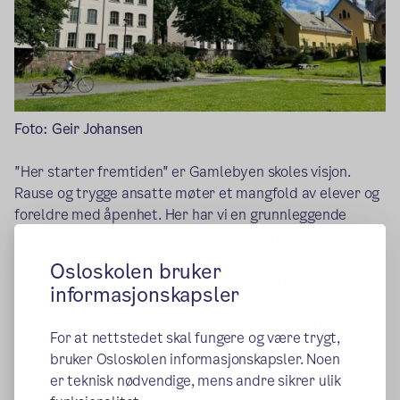
Foto: Geir Johansen
"Her starter fremtiden" er Gamlebyen skoles visjon.
Rause og trygge ansatte møter et mangfold av elever og
foreldre med åpenhet. Her har vi en grunnleggende
holdning om at det er rom for alle. Samtidig vektlegger vi
at alle kan lære og at alle kan utvikle seg. Med
Osloskolen bruker
omsorgsfull kontroll arbeider vi for å skape et godt
informasjonskapsler
skolemiljø der elevene kjenner at de hører til.
Gamlebyen skole befinner seg midt i det historiske Oslo
For at nettstedet skal fungere og være trygt,
med ruiner fra middelalderen som nærmeste nabo. Her
bruker Osloskolen informasjonskapsler. Noen
knyttes fortid og fremtid sammen. Tradisjoner, kultur og
er teknisk nødvendige, mens andre sikrer ulik
verdier står sterkt i vårt arbeid. Sammen bygger vi