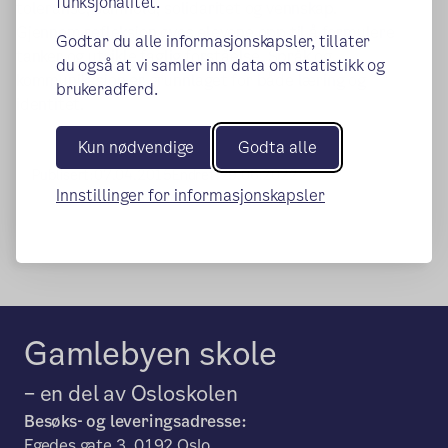
funksjonalitet.
toleranse, samhold, solidaritet og vennskap.
Gjennom refleksjon øves elevene opp til å formulere
Godtar du alle informasjonskapsler, tillater
tanker og utvikle faglig forståelse. Språk og
du også at vi samler inn data om statistikk og
kommunikasjon er grunnlaget for både læring og
brukeradferd.
identitet.
Kun nødvendige
Godta alle
Publisert:
07.04.2015
Endret:
29.06.2022
Innstillinger for informasjonskapsler
Gamlebyen skole
– en del av Osloskolen
Besøks- og leveringsadresse:
Egedes gate 3, 0192 Oslo