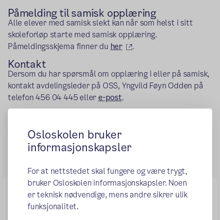
Påmelding til samisk opplæring
Alle elever med samisk slekt kan når som helst i sitt
skoleforløp starte med samisk opplæring.
(ekstern lenke)
Påmeldingsskjema finner du
her
.
Kontakt
Dersom du har spørsmål om opplæring i eller på samisk,
kontakt avdelingsleder på OSS, Yngvild Føyn Odden på
telefon 456 04 445 eller
e-post
.
Osloskolen bruker
Publisert:
08.03.2021
Endret:
03.06.2025
informasjonskapsler
For at nettstedet skal fungere og være trygt,
bruker Osloskolen informasjonskapsler. Noen
Mer informasjon
er teknisk nødvendige, mens andre sikrer ulik
funksjonalitet.
Her kan dere finne mer informasjon om elevers rettigheter og