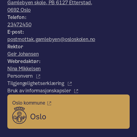
Gamlebyen skole, PB 6127 Etterstad,
0692 Oslo
Telefon:
23472450
E-post:
postmottak.gamlebyen@osloskolen.no
Rektor
Geir Johansen
Webredaktør:
Nina Mikkelsen
Personvern
Tilgjengelighetserklæring
Bruk av informasjonskapsler
Oslo kommune