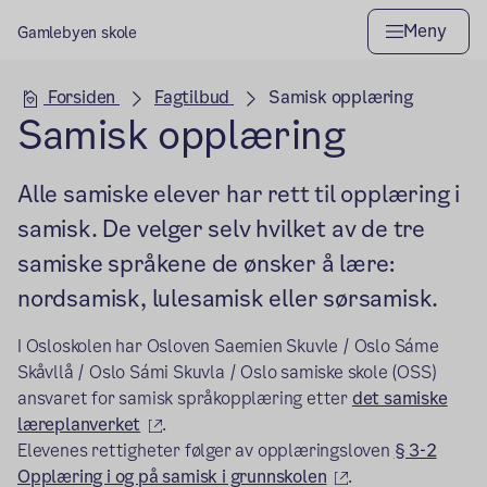
Meny
Gamlebyen skole
Hovedseksjon
Forsiden
Fagtilbud
Samisk opplæring
Samisk opplæring
Alle samiske elever har rett til opplæring i
samisk. De velger selv hvilket av de tre
samiske språkene de ønsker å lære:
nordsamisk, lulesamisk eller sørsamisk.
I Osloskolen har Osloven Saemien Skuvle / Oslo Sáme
Skåvllå / Oslo Sámi Skuvla / Oslo samiske skole (OSS)
ansvaret for samisk språkopplæring etter
det samiske
(ekstern lenke)
læreplanverket
.
Elevenes rettigheter følger av opplæringsloven
§ 3-2
(ekstern lenke)
Opplæring i og på samisk i grunnskolen
.