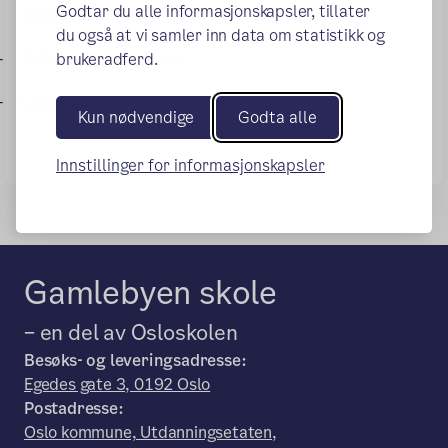
Godtar du alle informasjonskapsler, tillater
organisering av samisk opplæring:
du også at vi samler inn data om statistikk og
Utdanningsdirektoratet
brukeradferd.
-
Oslo kommune
-
Kun nødvendige
Godta alle
Innstillinger for informasjonskapsler
Gamlebyen skole
– en del av Osloskolen
Besøks- og leveringsadresse:
Egedes gate 3, 0192 Oslo
Postadresse:
Oslo kommune, Utdanningsetaten,