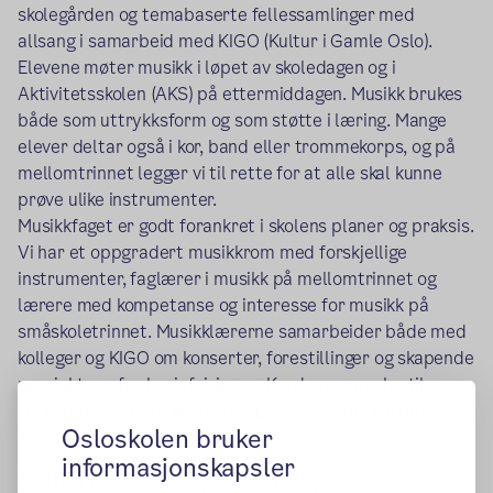
skolegården og temabaserte fellessamlinger med
allsang i samarbeid med KIGO (Kultur i Gamle Oslo).
Elevene møter musikk i løpet av skoledagen og i
Aktivitetsskolen (AKS) på ettermiddagen. Musikk brukes
både som uttrykksform og som støtte i læring. Mange
elever deltar også i kor, band eller trommekorps, og på
mellomtrinnet legger vi til rette for at alle skal kunne
prøve ulike instrumenter.
Musikkfaget er godt forankret i skolens planer og praksis.
Vi har et oppgradert musikkrom med forskjellige
instrumenter, faglærer i musikk på mellomtrinnet og
lærere med kompetanse og interesse for musikk på
småskoletrinnet. Musikklærerne samarbeider både med
kolleger og KIGO om konserter, forestillinger og skapende
prosjekter – fra Luciafeiring og Kardemomme by til
rockekonserter, St. Hallvard-spel og trommekorps på 17.
Osloskolen bruker
mai.
informasjonskapsler
Samarbeid med kulturlivet