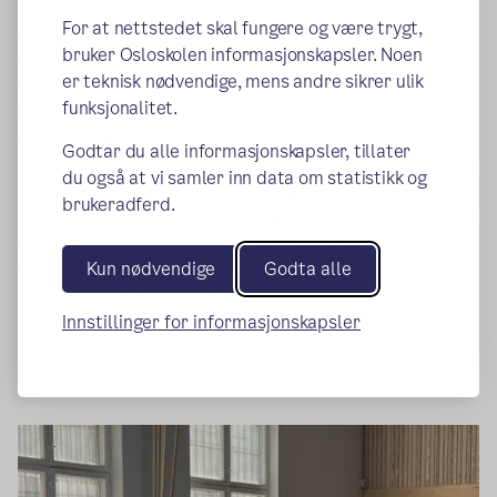
Samarbeid med nærmiljøet er viktig for oss. KIGO er vår
For at nettstedet skal fungere og være trygt,
nærmeste samarbeidspartner, og sammen arrangerer vi
bruker Osloskolen informasjonskapsler. Noen
kor, fellessamlinger og konserter. Vi samarbeider også
er teknisk nødvendige, mens andre sikrer ulik
med Operaen, Den kulturelle skolesekken og lokale
funksjonalitet.
kulturaktører, noe som gir elevene profesjonelle møter
med musikk, dans og scenekunst.
Godtar du alle informasjonskapsler, tillater
Gamlebyen skole er utpekt som ressursskole for praktisk
du også at vi samler inn data om statistikk og
og variert læring 2026–2029. Sang og musikk står
brukeradferd.
sentralt i dette arbeidet. Vi ønsker å vise hvordan musikk
kan styrke læring, fellesskap og trivsel – og hvordan et
Kun nødvendige
Godta alle
inkluderende skolemiljø kan bygges med hjerter i takt,
slik som vi synger om i skolesangen vår.
Innstillinger for informasjonskapsler
Publisert:
29.05.2026