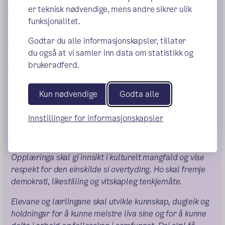
framtida og gi elevane og lærlingane historisk og
er teknisk nødvendige, mens andre sikrer ulik
kulturell innsikt og forankring.
funksjonalitet.
Opplæringa skal byggje på grunnleggjande verdiar i
Godtar du alle informasjonskapsler, tillater
kristen og humanistisk arv og tradisjon, slik som respekt
du også at vi samler inn data om statistikk og
for menneskeverdet og naturen, på åndsfridom,
brukeradferd.
nestekjærleik, tilgjeving, likeverd og solidaritet, verdiar
som òg kjem til uttrykk i ulike religionar og livssyn og
som er forankra i menneskerettane.
Kun nødvendige
Godta alle
Opplæringa skal bidra til å utvide kjennskapen til og
Innstillinger for informasjonskapsler
forståinga av den nasjonale kulturarven og vår felles
internasjonale kulturtradisjon.
Opplæringa skal gi innsikt i kulturelt mangfald og vise
respekt for den einskilde si overtyding. Ho skal fremje
demokrati, likestilling og vitskapleg tenkjemåte.
Elevane og lærlingane skal utvikle kunnskap, dugleik og
holdningar for å kunne meistre liva sine og for å kunne