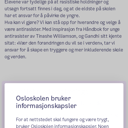
Elevene var tydelige på at rasistiske holdninger og
utsagn fortsatt finnes i dag, og at de eldste på skolen
har et ansvar for å påvirke de yngre.
Hva kan vi gjøre? Vi kan stå opp for hverandre og velge å
være antirasister. Med inspirasjon fra Håndbok for unge
antirasister av Tinashe Williamson, og Gandhi sitt kjente
sitat: «Vær den forandringen du vil se i verden», tar vi
ansvar for å skape en tryggere og mer inkluderende skole
og verden.
Formålet med opplæringa
Osloskolen bruker
Opplæringslovens formålsparagraf lyder slik:
informasjonskapsler
Opplæringa i skole og lærebedrift skal, i samarbeid og
For at nettstedet skal fungere og være trygt,
forståing med heimen, opne dører mot verda og
bruker Osloskolen informasjonskapsler. Noen